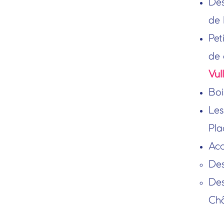
Des
de 
Pet
de 
Vul
Boi
Les
Pla
Acc
Des
Des
Ch