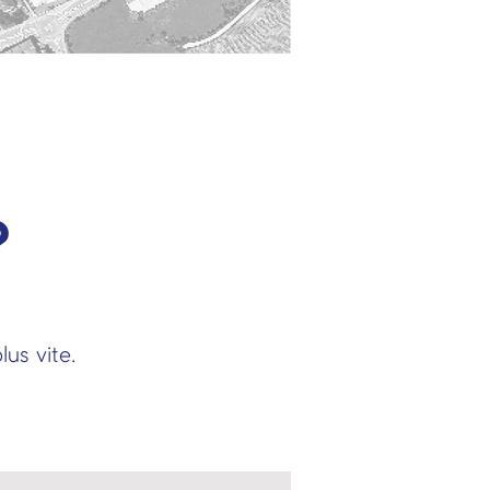
?
us vite.